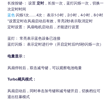
NEW W96D：版本log记录
长按按键-： 设置
定时
，长按一次，蓝灯闪烁一次，切换一
微信小程序版本：感谢作者：Kai.N
次定时时间
蓝色
闪烁1次……4次： 表示1小时，2小时，4小时，8小时
HTML版本： 感谢作者：杰伦
*设置定时在风扇启动后有效，常亮2秒表示取消定时
定时设置： 风扇电机启动后，才能进行设置
蓝灯： 常亮表示蓝色设备已连接
蓝灯闪烁： 表示定时进行中（开启定时后约5秒闪烁一次）
电量显示：
风扇停转后，双击减号键，可以观察电池电量
Turbo飓风模式：
风扇启动后，同时单击加号键和减号键开启，切换档位可
退出狂暴模式