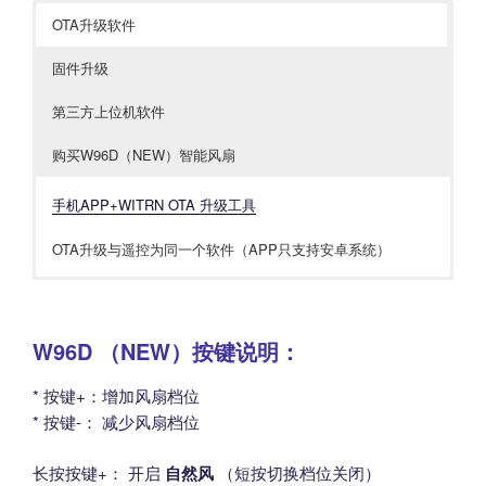
OTA升级软件
固件升级
第三方上位机软件
购买W96D（NEW）智能风扇
手机APP+WITRN OTA 升级工具
OTA升级与遥控为同一个软件（APP只支持安卓系统）
NEW W96D智能小风扇 固件包 V1.3
小程序版本_支持iPhone与安卓（微信扫描）
首发维简天猫旗舰店
*解压后，通过APP导入OTA升级
PC蓝牙+安卓手机APP 仅支持Edge和谷歌浏览器_HTML版本
W96D （NEW）按键说明：
固件升级方法：先下载好升级软件，然后下载最新固件，都要
由于是第三方软件，功能不一定完整和完善，谨慎使用
* 按键+：增加风扇档位
解压
上面软件，HTML版本仅支持电脑和安卓手机端的Edge和谷歌
* 按键-： 减少风扇档位
运行升级软件打开解压后的固件，使用手机APP打开固件升级
浏览器（苹果，鸿蒙不支持）
电脑和手机均需要有蓝牙功能支持才能使用
长按按键+： 开启
自然风
（短按切换档位关闭）