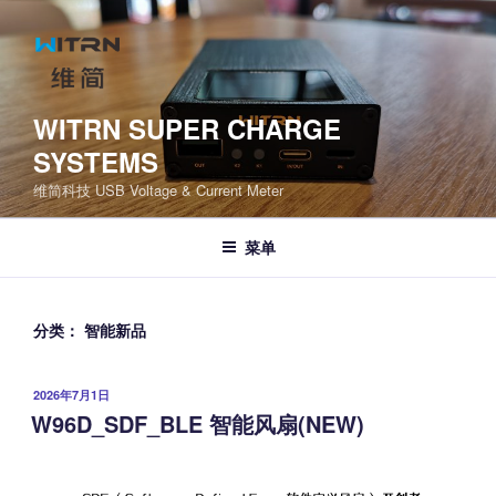
跳
至
内
容
WITRN SUPER CHARGE
SYSTEMS
维简科技 USB Voltage & Current Meter
菜单
分类：
智能新品
发
2026年7月1日
布
W96D_SDF_BLE 智能风扇(NEW)
于