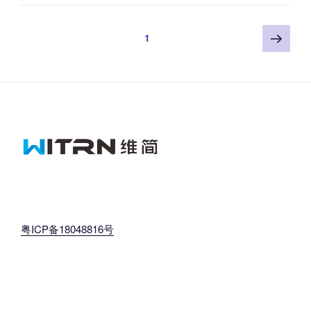
文
下
页
1
一
章
页
分
页
粤ICP备18048816号