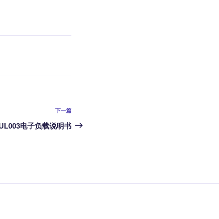
下
下一篇
一
、UL003电子负载说明书
篇
文
章