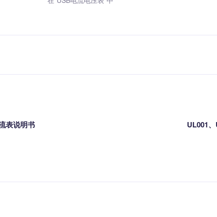
充
电流表说明书
UL001