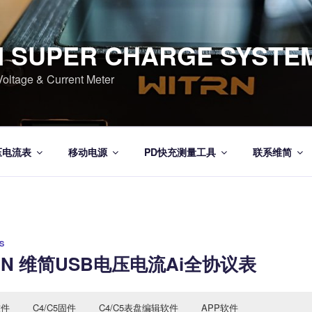
N SUPER CHARGE SYSTE
tage & Current Meter
压电流表
移动电源
PD快充测量工具
联系维简
S
ITRN 维简USB电压电流Ai全协议表
软件
C4/C5固件
C4/C5表盘编辑软件
APP软件