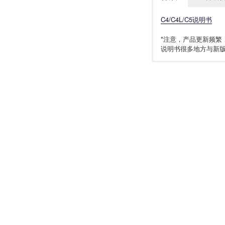
C4/C4L/C5说明书
*注意，产品更新频繁
说明书很多地方与新
只支持电脑WINDO
C4，C5全系列停产在售
只支持电脑WINDO
C4/C5无蓝牙版本/无
WITRN_CC1/C0Q/C
C4/C4L/C5_固件_V8
C4/C4L/C5表盘编辑软
C4/C4L/C5共用
WITRN_C4/C4L/
C4/C4L/C5表盘编
C4、C4L、C5固件升
运行软件提示没.net
C4/C5表盘商城 （
下载后安装即可，无
运行软件提示没.net的
运行库下载（win7,win
（点击上面链接下载.n