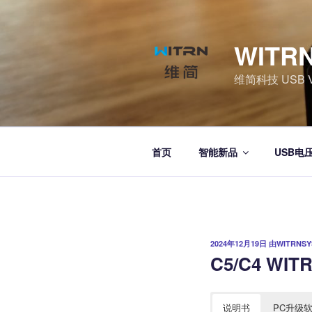
跳
至
内
WITR
容
维简科技 USB Vol
首页
智能新品
USB电
发
2024年12月19日
由
WITRNSY
布
C5/C4 W
于
说明书
PC升级