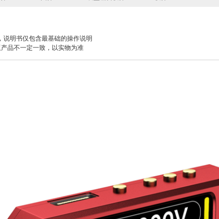
，说明书仅包含最基础的操作说明
版产品不一定一致，以实物为准
WS系统运行（使用前先解压）
，往后只维护严重bug（2026.3.10）
WS系统运行（使用前先解压）
相应APP软件
0+/C4/C4L/C5_PC固件升级软件
.3 （W+AI）
件(V3)
同一个固件，会自动识别设备型号
C5_上位机曲线软件（A2，U3，C4系列通用）
辑软件使用说明
级说明
的，会自动联网下载X86运行库（32/64位系统通用）
表盘素材下载）
反应的重启下电脑
，安装下面的运行库.net core即可（32/64位系统通用）
10,win11 32/64位通用）装x86，别装64
et core运行库，无需联网安装，联网安装的版本不一定对）