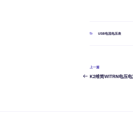
分
USB电流电压表
类
文
上
上一篇
章
一
K2维简WITRN电压
篇
导
文
航
章