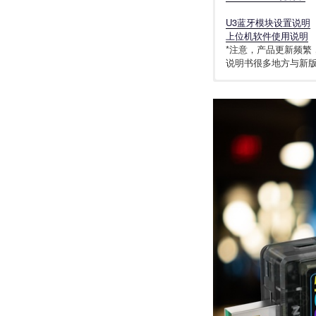
U3蓝牙模块设置说明
上位机软件使用说明
*注意，产品更新频繁
说明书很多地方与新
只支持电脑WINDO
U3_固件_V10.2 W+AI
U3，U3L全系列停产在
U3系列蓝牙APP
淘宝旗舰店一键直
WITRN_U3/U3L
U3，U3L全系列停产在
U3L与U3L（Pro
WITRN维简蓝牙AP
U3L/U3LP_固件_V6.4
只支持安卓手机（不
固件升级内容参照页面
WITRN_U3/U3L
固件升级内容参照页面
运行软件提示没.net
下载后安装即可，无