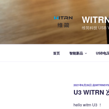
跳
至
内
WITR
容
维简科技 USB Vol
首页
智能新品
USB电
发
2021年6月26日
由
WITRNSYS
布
U3 WITRN
于
hello witrn U3 ！