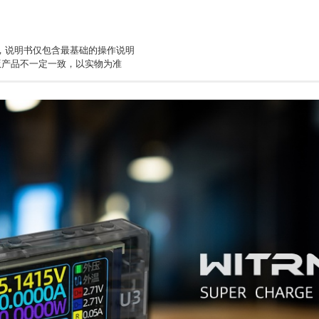
，说明书仅包含最基础的操作说明
版产品不一定一致，以实物为准
WS系统运行（使用前先解压）
售，往后只维护严重bug（2026.3.10）
拍
/P_PC固件升级软件（升级固件用）
售，往后只维护严重bug（2026.3.10）
）固件通用，U3LP公测版可以任意升级新固件
P使用说明
 W+AI
支持电脑蓝牙和苹果手机）
最下方详细说明：“
U3L固件更新说明
”
/U3LP_上位机曲线软件（连电脑看曲线用）
最下方详细说明：“
U3固件更新说明
”
的，会自动联网下载X86运行库（32/64位系统通用）
反应的重启下电脑