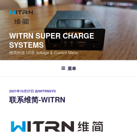
跳
至
内
容
WITRN SUPER CHARGE
SYSTEMS
维简科技 USB Voltage & Current Meter
菜单
发
2021年10月27日
由
WITRNSYS
布
联系维简-WITRN
于