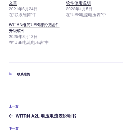
文章
软件使用说明
2021年6月24日
2022年1月5日
在“联系维简”中
在“USB电流电压表”中
WITRN维简USB测试仪固件
升级软件
2025年3月13日
在“USB电流电压表”中
分
联系维简
类
文
上
上一篇
章
一
WITRN A2L 电压电流表说明书
导
篇
航
文
下
下一篇