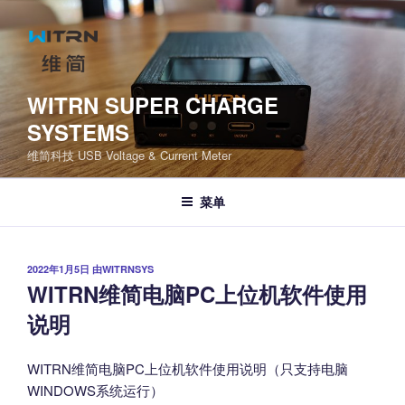
跳
至
内
容
WITRN SUPER CHARGE
SYSTEMS
维简科技 USB Voltage & Current Meter
菜单
发
2022年1月5日
由
WITRNSYS
布
WITRN维简电脑PC上位机软件使用
于
说明
WITRN维简电脑PC上位机软件使用说明（只支持电脑
WINDOWS系统运行）