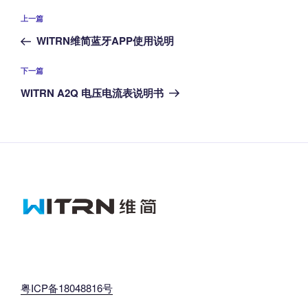
文
上
上一篇
章
一
WITRN维简蓝牙APP使用说明
导
篇
航
文
下
下一篇
章
一
WITRN A2Q 电压电流表说明书
篇
文
章
粤ICP备18048816号